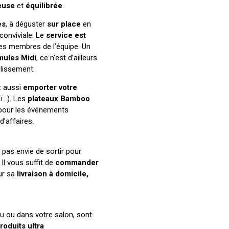
euse
et
équilibrée
.
es
, à déguster
sur place
en
conviviale. Le
service est
es membres de l’équipe. Un
ules Midi
, ce n’est d’ailleurs
blissement.
z aussi
emporter votre
aï…). Les
plateaux
Bamboo
 pour les événements
d’affaires.
 pas envie de sortir pour
Il vous suffit de
commander
our sa
livraison à domicile,
u ou dans votre salon, sont
roduits ultra