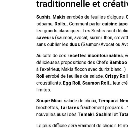
traditionnelle et créati
Sushis
,
Makis
enrobés de feuilles d’algues,
C
sésame,
Rolls
… Comment parler
cuisine jap
les grands classiques. Les Sushis sont décl
saveurs
(saumon, avocat, surimi, thon, crevet
sans oublier les
duos
(Saumon/Avocat ou Avo
Au côté de ces
recettes
incontournables
, 
délicieuses propositions des Chefs
Bamboo 
à l’extérieur, Makis flocon avec du riz blanc…).
Roll
enrobé de feuilles de salade,
Crispy Roll
croustillants,
Egg Roll
,
Saumon Roll
… leur cr
limites.
Soupe Miso
, salade de choux,
Tempura
,
Ne
brochettes,
Tartares
fraîchement préparés… 
nouvelles aussi des
Temaki
,
Sashimi
et
Tata
Le plus difficile sera vraiment de choisir. Et 