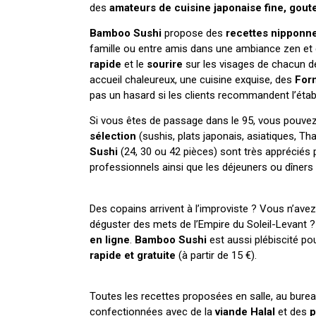
des
amateurs de cuisine japonaise fine, gout
Bamboo Sushi
propose des
recettes nipponn
famille ou entre amis dans une ambiance zen et 
rapide
et le
sourire
sur les visages de chacun d
accueil chaleureux, une cuisine exquise, des
Form
pas un hasard si les clients recommandent l’éta
Si vous êtes de passage dans le 95, vous pouve
sélection
(sushis, plats
japonais, asiatiques, Th
Sushi
(24, 30 ou 42 pièces) sont très appréciés
professionnels ainsi que les déjeuners ou dîners 
Des copains arrivent à l’improviste ? Vous n’avez
déguster des mets de l’Empire du Soleil-Levant ? 
en ligne
.
Bamboo Sushi
est aussi plébiscité p
rapide et gratuite
(à partir de 15 €).
Toutes les recettes proposées en salle, au burea
confectionnées avec de la
viande Halal
et des
p