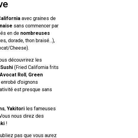
ve
alifornia
avec graines de
onaise
sans commencer par
inés en de
nombreuses
tes, dorade, thon braisé…),
cat/Cheese).
vous découvrirez les
Sushi
(Fried California frits
Avocat Roll
,
Green
enrobé d’oignons
éativité est presque sans
ms
,
Yakitori
les fameuses
Vous nous direz des
ki
!
n’oubliez pas que vous aurez