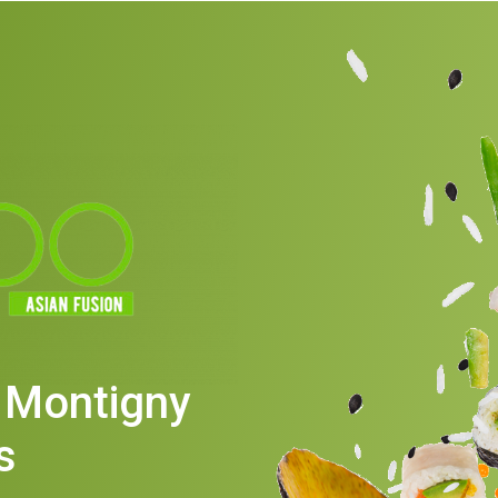
à Montigny
s